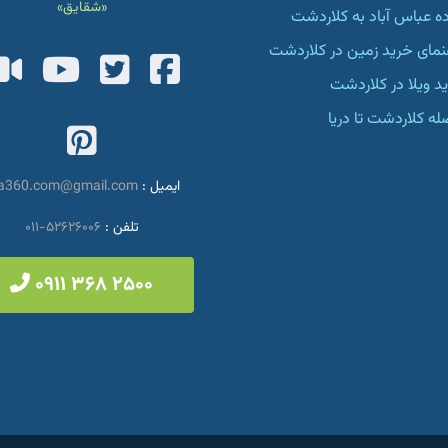
«شقایق»
ه عباس آباد به کلاردشت
نمای خرید زمین در کلاردشت
fab
fab
fab
 ویلا در کلاردشت
fa-
fa-
fa-
ه کلاردشت تا دریا
fab
ube
twitter-
facebook-
fa-
ایمیل :
la360.com@gmail.com
square
square
تلفن :
۵۲۶۲۶۰۰۶-۰۱۱
rest-
۲۵۰۰ ۳۶۸ ۰۹۱۱
uare