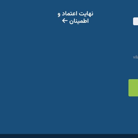
نهایت اعتماد و
fas
اطمینان
fa-
video
yout
vi
pinte
sq