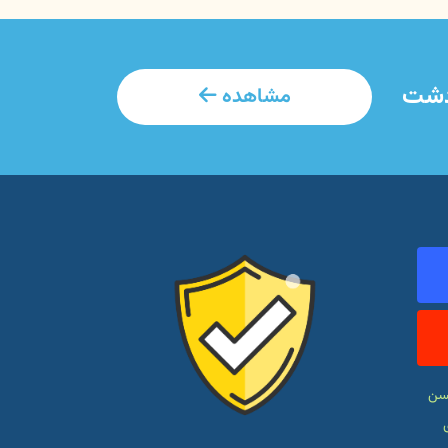
ردشت
مشاهده
حسن