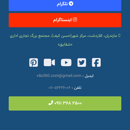
تلگرام
اینستاگرام
مازندران، کلاردشت، مرکز شهر(حسن کیف)، مجتمع بزرگ تجاری اداری
«شقایق»
fab
fas
fab
fab
fab
fa-
fa-
fa-
fa-
fa-
ایمیل :
vila360.com@gmail.com
تلفن :
۵۲۶۲۶۰۰۶-۰۱۱
terest-
video
youtube
twitter-
facebook-
۲۵۰۰ ۳۶۸ ۰۹۱۱
square
square
square