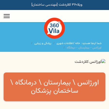
ویلا۳۶۰ کلاردشت [
مهندسی ساختمان
]
شما اینجا هستید:
خانه /
اطلاعات شهری
پزشکی و زیبایی
اورژانس - بیمارستان - درمانگاه
اورژانس \ بیمارستان \ درمانگاه \
ساختمان پزشکان